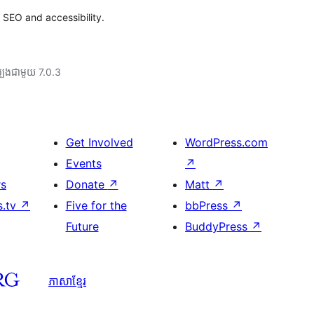
 SEO and accessibility.
បង​ជាមួយ 7.0.3
Get Involved
WordPress.com
Events
↗
rs
Donate
↗
Matt
↗
s.tv
↗
Five for the
bbPress
↗
Future
BuddyPress
↗
ភាសា​ខ្មែរ