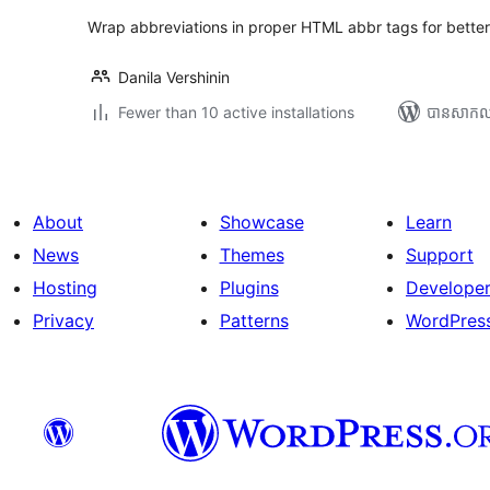
Wrap abbreviations in proper HTML abbr tags for better
Danila Vershinin
Fewer than 10 active installations
បាន​សាកល្
About
Showcase
Learn
News
Themes
Support
Hosting
Plugins
Develope
Privacy
Patterns
WordPres