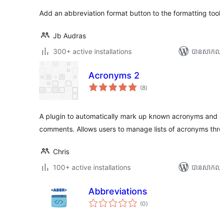
Add an abbreviation format button to the formatting toolb
Jb Audras
300+ active installations
បាន​សាកល
Acronyms 2
ការ
(8
)
វាយ
តម្លៃ
សរុប
A plugin to automatically mark up known acronyms and 
comments. Allows users to manage lists of acronyms t
Chris
100+ active installations
បាន​សាកល
Abbreviations
ការ
(0
)
វាយ
តម្លៃ
សរុប