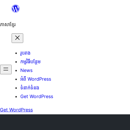
Skip
to
content
ភាសា​ខ្មែរ
រូបរាង
កម្មវិធីបន្ថែម
News
អំពី WordPress
ទំនាក់​ទំនង
Get WordPress
Get WordPress