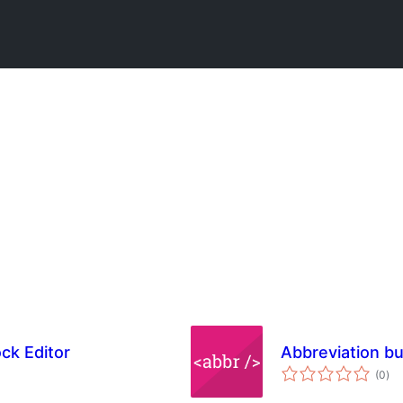
ock Editor
Abbreviation b
ការ
(0
)
វាយ
តម្លៃ
សរុ