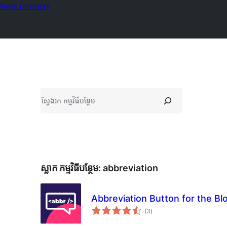
Plugin Directory
ស្វែងរក
ស្លាក​ កម្មវិធីបន្ថែម:
abbreviation
Abbreviation Button for the Bl
ការ
(3
)
វាយ
តម្លៃ
សរុប