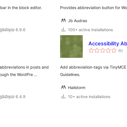
ar in the block editor.
Provides abbreviation button for Wo
Jb Audras
្បង​ជាមួយ 6.9.6
100+ active installations
Accessibility A
ការ
(0
)
វាយ
តម្លៃ
សរុ
abbreviations in posts and
Add abbreviation-tags via TinyMCE 
hrough the WordPre …
Guidelines.
Hailstorm
្បង​ជាមួយ 6.4.9
10+ active installations