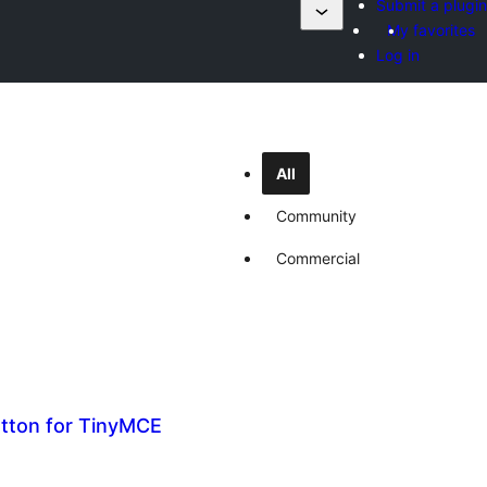
Submit a plugin
My favorites
Log in
All
Community
Commercial
utton for TinyMCE
ប