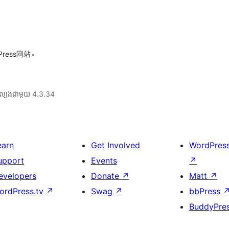
ess网站。
ល្បង​ជាមួយ 4.3.34
earn
Get Involved
WordPres
upport
Events
↗
evelopers
Donate
↗
Matt
↗
ordPress.tv
↗
Swag
↗
bbPress
BuddyPre