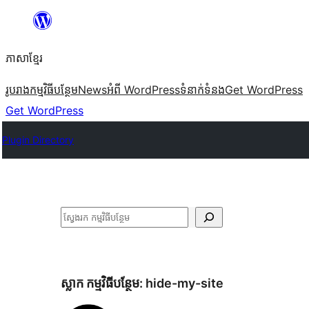
Skip
to
ភាសា​ខ្មែរ
content
រូបរាង
កម្មវិធីបន្ថែម
News
អំពី WordPress
ទំនាក់​ទំនង
Get WordPress
Get WordPress
Plugin Directory
ស្វែងរក
ស្លាក​ កម្មវិធីបន្ថែម:
hide-my-site