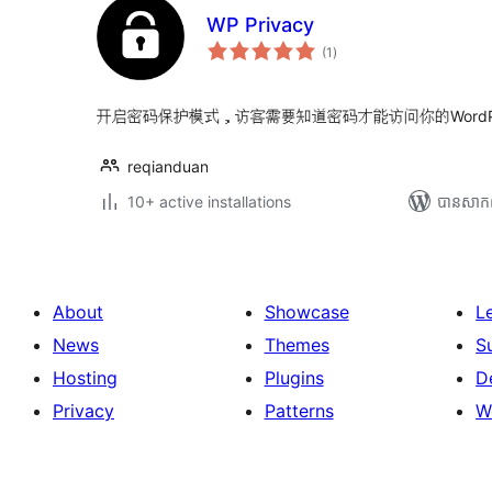
WP Privacy
ការ
(1
)
វាយ
តម្លៃ
សរុប
开启密码保护模式，访客需要知道密码才能访问你的WordPr
reqianduan
10+ active installations
បាន​សាក
About
Showcase
L
News
Themes
S
Hosting
Plugins
D
Privacy
Patterns
W