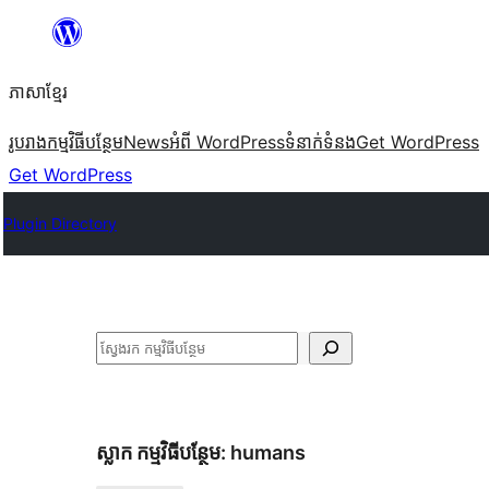
Skip
to
ភាសា​ខ្មែរ
content
រូបរាង
កម្មវិធីបន្ថែម
News
អំពី WordPress
ទំនាក់​ទំនង
Get WordPress
Get WordPress
Plugin Directory
ស្វែងរក
ស្លាក​ កម្មវិធីបន្ថែម:
humans