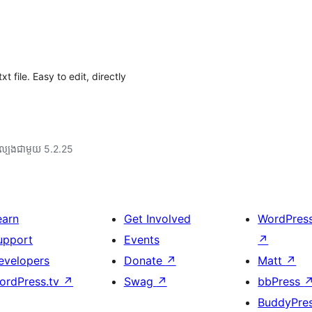
 file. Easy to edit, directly
ល្បង​ជាមួយ 5.2.25
earn
Get Involved
WordPres
upport
Events
↗
evelopers
Donate
↗
Matt
↗
ordPress.tv
↗
Swag
↗
bbPress
BuddyPre