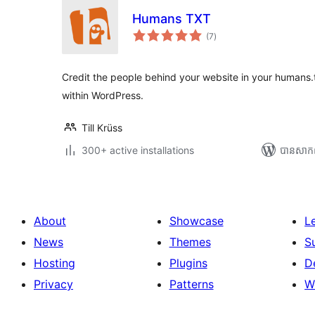
Humans TXT
ការ
(7
)
វាយ
តម្លៃ
សរុប
Credit the people behind your website in your humans.txt
within WordPress.
Till Krüss
300+ active installations
បាន​សាក
About
Showcase
L
News
Themes
S
Hosting
Plugins
D
Privacy
Patterns
W