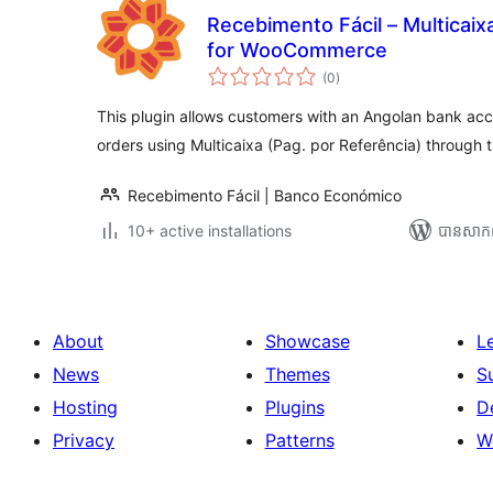
Recebimento Fácil – Multicai
for WooCommerce
ការ
(0
)
វាយ
តម្លៃ
សរុប
This plugin allows customers with an Angolan bank 
orders using Multicaixa (Pag. por Referência) throug
Recebimento Fácil | Banco Económico
10+ active installations
បាន​សាក
About
Showcase
L
News
Themes
S
Hosting
Plugins
D
Privacy
Patterns
W