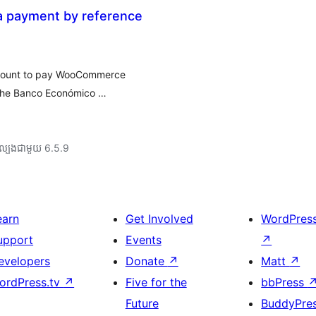
xa payment by reference
account to pay WooCommerce
h the Banco Económico …
ល្បង​ជាមួយ 6.5.9
earn
Get Involved
WordPres
upport
Events
↗
evelopers
Donate
↗
Matt
↗
ordPress.tv
↗
Five for the
bbPress
Future
BuddyPre