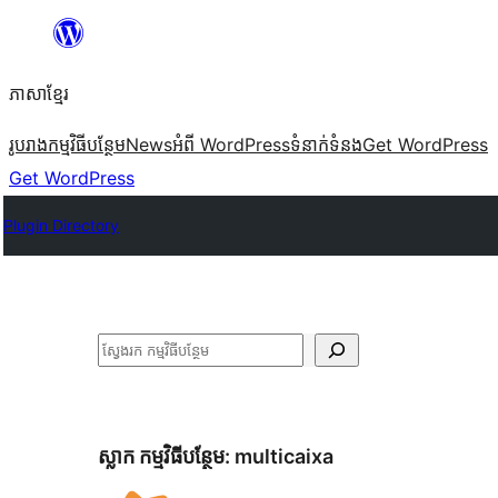
Skip
to
ភាសា​ខ្មែរ
content
រូបរាង
កម្មវិធីបន្ថែម
News
អំពី WordPress
ទំនាក់​ទំនង
Get WordPress
Get WordPress
Plugin Directory
ស្វែងរក
ស្លាក​ កម្មវិធីបន្ថែម:
multicaixa