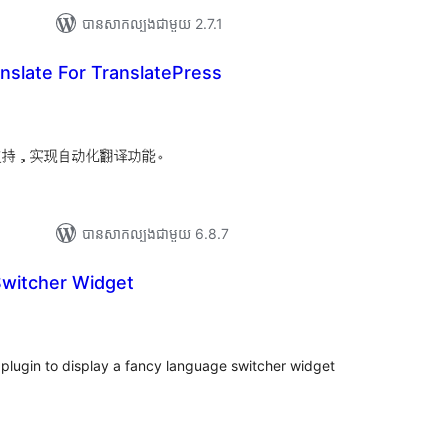
បាន​សាកល្បង​ជាមួយ 2.7.1
nslate For TranslatePress
យ
លៃ
ុប
API支持，实现自动化翻译功能。
បាន​សាកល្បង​ជាមួយ 6.8.7
witcher Widget
រ
យ
លៃ
ុប
plugin to display a fancy language switcher widget