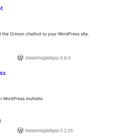
ot
រ
យ
លៃ
ុប
dd the Orimon chatbot to your WordPress site.
បាន​សាកល្បង​ជាមួយ 6.8.0
ess
ារ
វាយ
ម្លៃ
សរុប
n WordPress multisite.
)
បាន​សាកល្បង​ជាមួយ 5.2.25