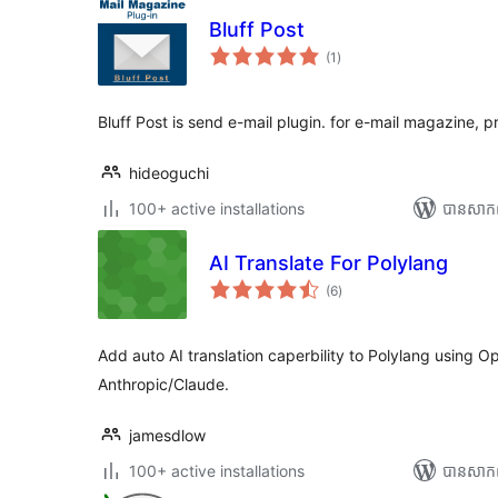
Bluff Post
ការ
(1
)
វាយ
តម្លៃ
សរុប
Bluff Post is send e-mail plugin. for e-mail magazine, p
hideoguchi
100+ active installations
បាន​សាក
AI Translate For Polylang
ការ
(6
)
វាយ
តម្លៃ
សរុប
Add auto AI translation caperbility to Polylang using 
Anthropic/Claude.
jamesdlow
100+ active installations
បាន​សាក