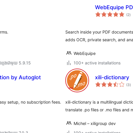
WebEquipe PD
កា
(2
)
វា
តម្
សរ
orms.
Search inside your PDF documents
adds OCR, private search, and anal
WebEquipe
ល្បង​ជាមួយ 5.9.15
100+ active installations
tion by Autoglot
xili-dictionary
កា
(3
)
វា
តម្
សរ
asy setup, no subscription fees.
xili-dictionary is a multilingual di
translate .po files or .mo files and
Michel – xiligroup dev
ល្បង​ជាមួយ 7.0.3
100+ active installations