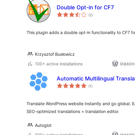
Double Opt-in for CF7
ការ
(2
)
វាយ
តម្លៃ
សរុប
This plugin adds a double opt-in functionality to CF7 f
Krzysztof Busłowicz
100+ active installations
បាន​សាក
Automatic Multilingual Transla
ការ
(1
)
វាយ
តម្លៃ
សរុប
Translate WordPress website instantly and go global. E
SEO-optimized translations + translation editor.
Autoglot
100+ active installations
បាន​សាក