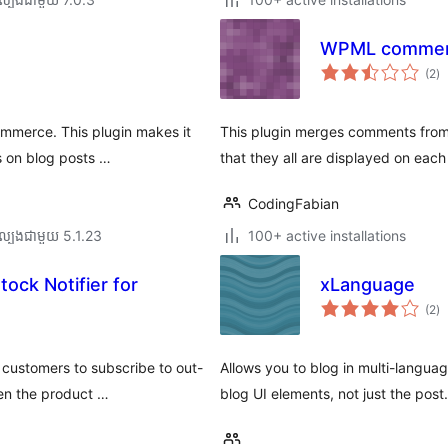
WPML commen
កា
(2
)
វា
តម្
សរ
mmerce. This plugin makes it
This plugin merges comments from 
s on blog posts …
that they all are displayed on each
CodingFabian
ល្បង​ជាមួយ 5.1.23
100+ active installations
tock Notifier for
xLanguage
កា
(2
)
វា
តម្
សរ
customers to subscribe to out-
Allows you to blog in multi-langua
hen the product …
blog UI elements, not just the post.