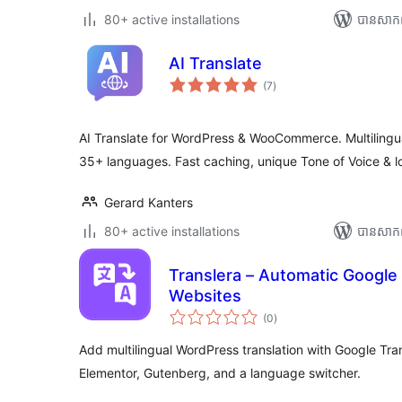
80+ active installations
បាន​សាក
AI Translate
ការ
(7
)
វាយ
តម្លៃ
សរុប
AI Translate for WordPress & WooCommerce. Multilingua
35+ languages. Fast caching, unique Tone of Voice & l
Gerard Kanters
80+ active installations
បាន​សាក
Translera – Automatic Google T
Websites
ការ
(0
)
វាយ
តម្លៃ
សរុប
Add multilingual WordPress translation with Google Tra
Elementor, Gutenberg, and a language switcher.