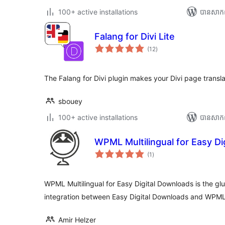
100+ active installations
បាន​សាក
Falang for Divi Lite
ការ
(12
)
វាយ
តម្លៃ
សរុប
The Falang for Divi plugin makes your Divi page transla
sbouey
100+ active installations
បាន​សាក
WPML Multilingual for Easy Di
ការ
(1
)
វាយ
តម្លៃ
សរុប
WPML Multilingual for Easy Digital Downloads is the gl
integration between Easy Digital Downloads and WPML
Amir Helzer