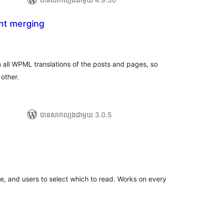
t merging
រ
យ
លៃ
ុប
all WPML translations of the posts and pages, so
 other.
បាន​សាកល្បង​ជាមួយ 3.0.5
រ
យ
លៃ
ុប
ge, and users to select which to read. Works on every