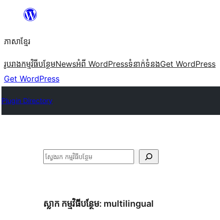
Skip
to
ភាសា​ខ្មែរ
content
រូបរាង
កម្មវិធីបន្ថែម
News
អំពី WordPress
ទំនាក់​ទំនង
Get WordPress
Get WordPress
Plugin Directory
ស្វែងរក
ស្លាក​ កម្មវិធីបន្ថែម:
multilingual