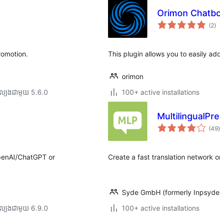
Orimon Chatb
កា
(2
)
វា
តម្
សរ
romotion.
This plugin allows you to easily a
orimon
ល្បង​ជាមួយ 5.6.0
100+ active installations
MultilingualPr
ក
(49
)
ត
OpenAI/ChatGPT or
Create a fast translation network o
Syde GmbH (formerly Inpsyde
ល្បង​ជាមួយ 6.9.0
100+ active installations