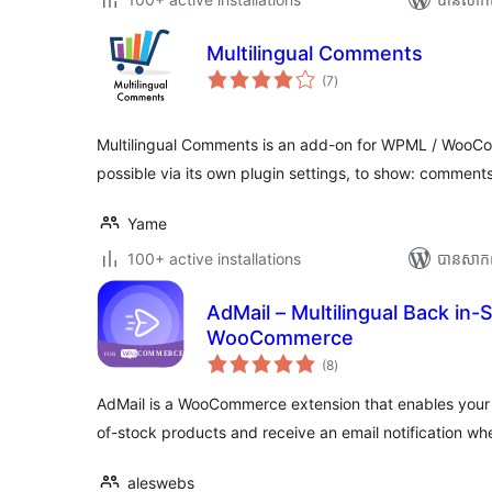
Multilingual Comments
ការ
(7
)
វាយ
តម្លៃ
សរុប
Multilingual Comments is an add-on for WPML / WooCo
possible via its own plugin settings, to show: comment
Yame
100+ active installations
បាន​សាក
AdMail – Multilingual Back in-S
WooCommerce
ការ
(8
)
វាយ
តម្លៃ
សរុប
AdMail is a WooCommerce extension that enables your 
of-stock products and receive an email notification w
aleswebs