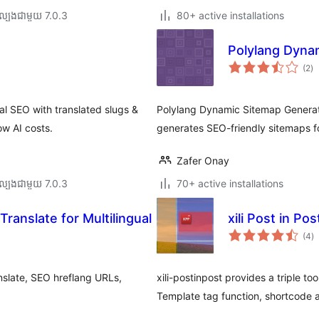
ល្បង​ជាមួយ 7.0.3
80+ active installations
Polylang Dyna
កា
(2
)
វា
តម្
សរ
l SEO with translated slugs &
Polylang Dynamic Sitemap Generato
ow AI costs.
generates SEO-friendly sitemaps f
Zafer Onay
ល្បង​ជាមួយ 7.0.3
70+ active installations
ranslate for Multilingual
xili Post in Pos
កា
(4
)
វា
តម្
សរ
nslate, SEO hreflang URLs,
xili-postinpost provides a triple to
Template tag function, shortcode a