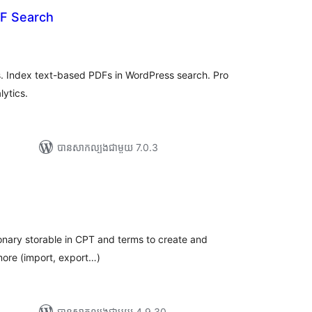
F Search
រ
យ
លៃ
ុប
. Index text-based PDFs in WordPress search. Pro
ytics.
បាន​សាកល្បង​ជាមួយ 7.0.3
រ
យ
លៃ
ុប
ctionary storable in CPT and terms to create and
 more (import, export…)
បាន​សាកល្បង​ជាមួយ 4.9.30