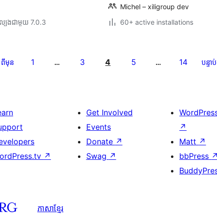
Michel – xiligroup dev
ល្បង​ជាមួយ 7.0.3
60+ active installations
1
3
4
5
14
ពីមុន
…
…
បន្ទាប់
earn
Get Involved
WordPres
upport
Events
↗
evelopers
Donate
↗
Matt
↗
ordPress.tv
↗
Swag
↗
bbPress
BuddyPre
ភាសា​ខ្មែរ