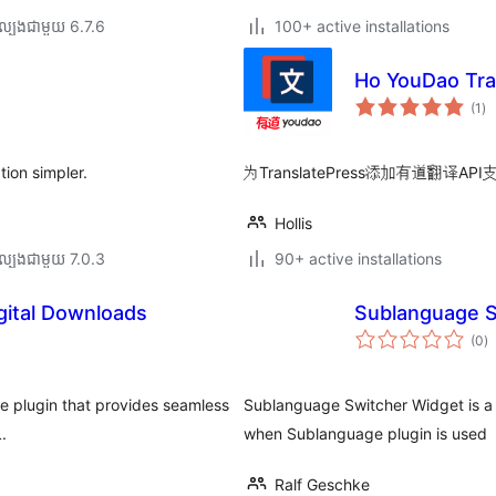
ល្បង​ជាមួយ 6.7.6
100+ active installations
Ho YouDao Tra
ការ
(1
)
វា
តម្
សរ
tion simpler.
为TranslatePress添加有道翻译
Hollis
ល្បង​ជាមួយ 7.0.3
90+ active installations
gital Downloads
Sublanguage S
កា
(0
)
វា
តម្
សរ
ue plugin that provides seamless
Sublanguage Switcher Widget is a 
.
when Sublanguage plugin is used
Ralf Geschke