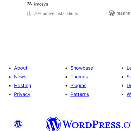
ilmosys
70+ active installations
បាន​សាក
Posts
pagination
About
Showcase
L
News
Themes
S
Hosting
Plugins
D
Privacy
Patterns
W