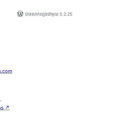
បាន​សាកល្បង​ជាមួយ 5.2.25
s.com
↗
ss
↗