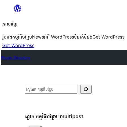
Skip
to
ភាសា​ខ្មែរ
content
រូបរាង
កម្មវិធីបន្ថែម
News
អំពី WordPress
ទំនាក់​ទំនង
Get WordPress
Get WordPress
Plugin Directory
ស្វែងរក
ស្លាក​ កម្មវិធីបន្ថែម:
multipost