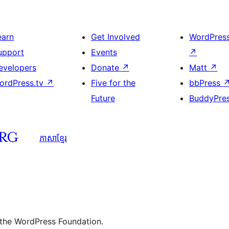
earn
Get Involved
WordPres
upport
Events
↗
evelopers
Donate
↗
Matt
↗
ordPress.tv
↗
Five for the
bbPress
Future
BuddyPre
ភាសា​ខ្មែរ
 the WordPress Foundation.