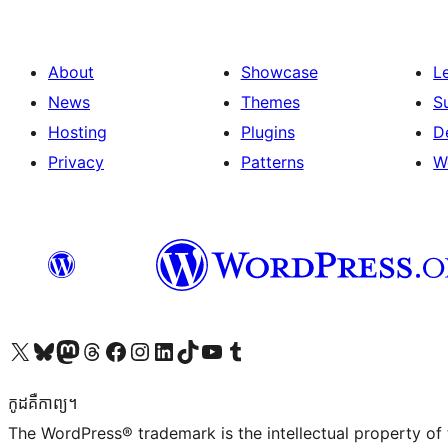
About
Showcase
L
News
Themes
S
Hosting
Plugins
D
Privacy
Patterns
W
Visit our X (formerly Twitter) account
Visit our Bluesky account
Visit our Mastodon account
Visit our Threads account
Visit our Facebook page
Visit our Instagram account
Visit our LinkedIn account
Visit our TikTok account
Visit our YouTube channel
Visit our Tumblr account
កូដ​គឺកាព្យ។
The WordPress® trademark is the intellectual property of