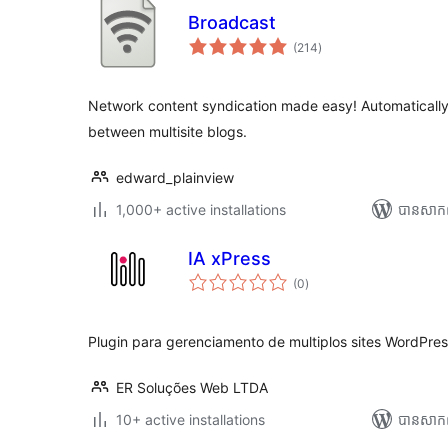
Broadcast
ការ
(214
)
វាយ
តម្លៃ
សរុប
Network content syndication made easy! Automatically
between multisite blogs.
edward_plainview
1,000+ active installations
បាន​សាក
IA xPress
ការ
(0
)
វាយ
តម្លៃ
សរុប
Plugin para gerenciamento de multiplos sites WordPres
ER Soluções Web LTDA
10+ active installations
បាន​សាក