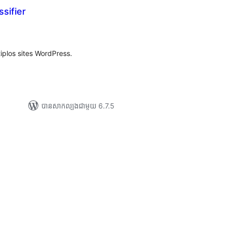
sifier
រ
យ
លៃ
ុប
iplos sites WordPress.
បាន​សាកល្បង​ជាមួយ 6.7.5