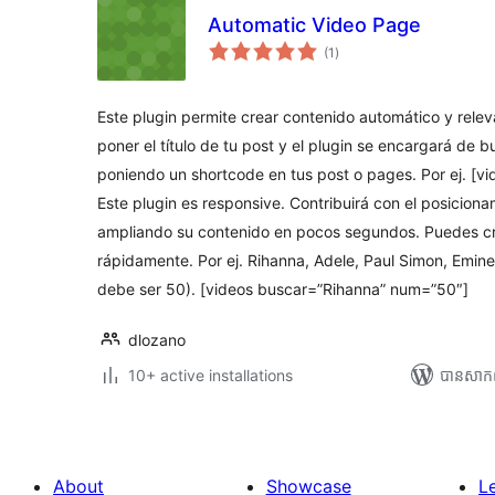
Automatic Video Page
ការ
(1
)
វាយ
តម្លៃ
សរុប
Este plugin permite crear contenido automático y relev
poner el título de tu post y el plugin se encargará de 
poniendo un shortcode en tus post o pages. Por ej. [v
Este plugin es responsive. Contribuirá con el posicion
ampliando su contenido en pocos segundos. Puedes cr
rápidamente. Por ej. Rihanna, Adele, Paul Simon, Emin
debe ser 50). [videos buscar=”Rihanna” num=”50″]
dlozano
10+ active installations
បាន​សាក
About
Showcase
L