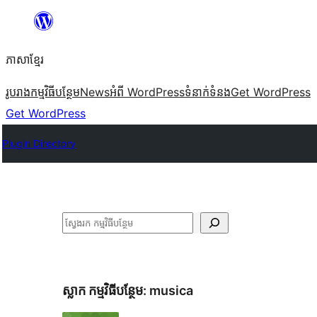
Skip
to
ភាសា​ខ្មែរ
content
រូបរាង
កម្មវិធីបន្ថែម
News
អំពី WordPress
ទំនាក់​ទំនង
Get WordPress
Get WordPress
Plugin Directory
ស្វែងរក
ស្លាក​ កម្មវិធីបន្ថែម:
musica