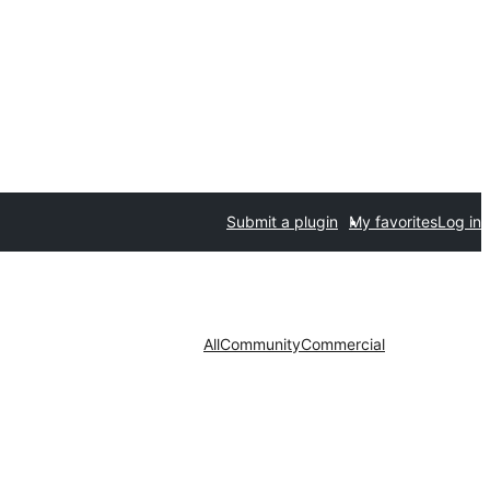
Submit a plugin
My favorites
Log in
All
Community
Commercial