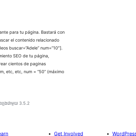
ante para tu página. Bastará con
buscar el contenido relacionado
ideos buscar=”Adele” num=”10″].
amiento SEO de tu página,
ear cientos de paginas
em, etc, etc, num = “50” (máximo
ល្បង​ជាមួយ 3.5.2
earn
Get Involved
WordPres