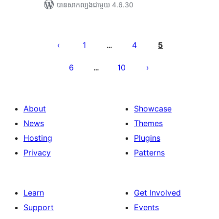
បាន​សាកល្បង​ជាមួយ 4.6.30
Posts
pagination
1
4
5
…
6
10
…
About
Showcase
News
Themes
Hosting
Plugins
Privacy
Patterns
Learn
Get Involved
Support
Events