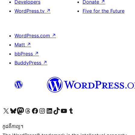
Developers
Donate
↗
WordPress.tv
↗
Five for the Future
WordPress.com
↗
Matt
↗
bbPress
↗
BuddyPress
↗
Visit our X (formerly Twitter) account
Visit our Bluesky account
Visit our Mastodon account
Visit our Threads account
Visit our Facebook page
Visit our Instagram account
Visit our LinkedIn account
Visit our TikTok account
Visit our YouTube channel
Visit our Tumblr account
កូដ​គឺកាព្យ។