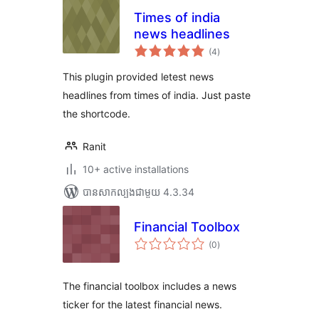
Times of india
news headlines
ការ
(4
)
វាយ
តម្លៃ
សរុប
This plugin provided letest news
headlines from times of india. Just paste
the shortcode.
Ranit
10+ active installations
បាន​សាកល្បង​ជាមួយ 4.3.34
Financial Toolbox
ការ
(0
)
វាយ
តម្លៃ
សរុប
The financial toolbox includes a news
ticker for the latest financial news.