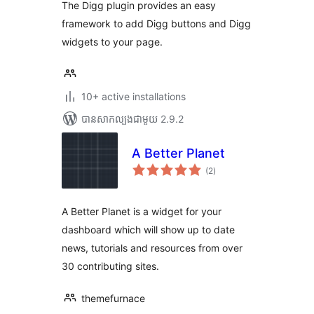
The Digg plugin provides an easy
framework to add Digg buttons and Digg
widgets to your page.
10+ active installations
បាន​សាកល្បង​ជាមួយ 2.9.2
A Better Planet
ការ
(2
)
វាយ
តម្លៃ
សរុប
A Better Planet is a widget for your
dashboard which will show up to date
news, tutorials and resources from over
30 contributing sites.
themefurnace