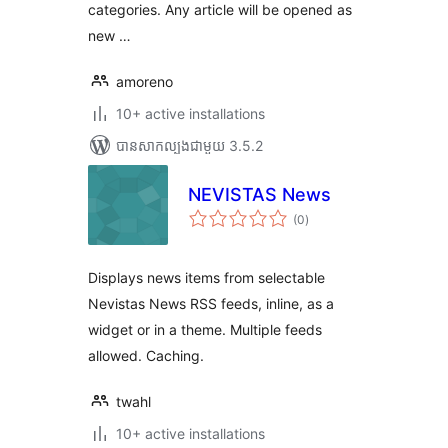
categories. Any article will be opened as
new …
amoreno
10+ active installations
បាន​សាកល្បង​ជាមួយ 3.5.2
NEVISTAS News
ការ
(0
)
វាយ
តម្លៃ
សរុប
Displays news items from selectable
Nevistas News RSS feeds, inline, as a
widget or in a theme. Multiple feeds
allowed. Caching.
twahl
10+ active installations