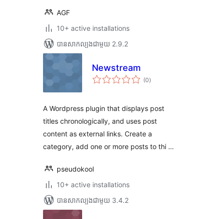
AGF
10+ active installations
បាន​សាកល្បង​ជាមួយ 2.9.2
Newstream
ការ
(0
)
វាយ
តម្លៃ
សរុប
A Wordpress plugin that displays post
titles chronologically, and uses post
content as external links. Create a
category, add one or more posts to thi …
pseudokool
10+ active installations
បាន​សាកល្បង​ជាមួយ 3.4.2