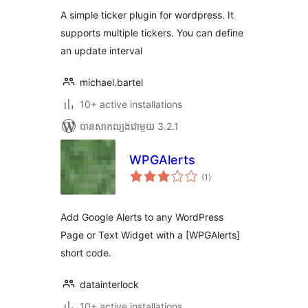
A simple ticker plugin for wordpress. It
supports multiple tickers. You can define
an update interval
michael.bartel
10+ active installations
បាន​សាកល្បង​ជាមួយ 3.2.1
WPGAlerts
ការ
(1
)
វាយ
តម្លៃ
សរុប
Add Google Alerts to any WordPress
Page or Text Widget with a [WPGAlerts]
short code.
datainterlock
10+ active installations