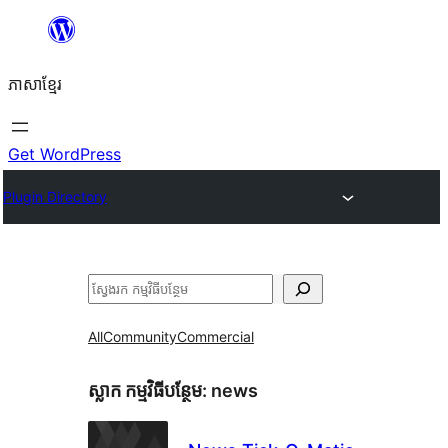
Skip
to
ភាសា​ខ្មែរ
content
Get WordPress
Plugin Directory
ស្វែងរក
All
Community
Commercial
ស្លាក​ កម្មវិធីបន្ថែម:
news