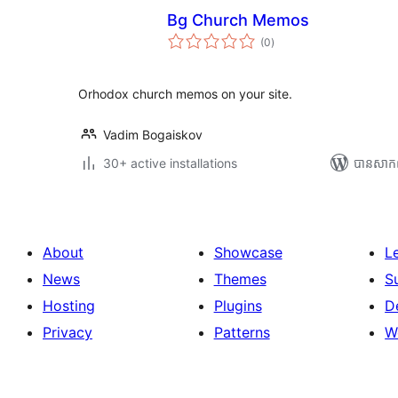
Bg Church Memos
ការ
(0
)
វាយ
តម្លៃ
សរុប
Orhodox church memos on your site.
Vadim Bogaiskov
30+ active installations
បាន​សាក
About
Showcase
L
News
Themes
S
Hosting
Plugins
D
Privacy
Patterns
W