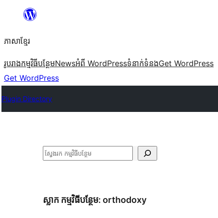
Skip
to
ភាសា​ខ្មែរ
content
រូបរាង
កម្មវិធីបន្ថែម
News
អំពី WordPress
ទំនាក់​ទំនង
Get WordPress
Get WordPress
Plugin Directory
ស្វែងរក
ស្លាក​ កម្មវិធីបន្ថែម:
orthodoxy