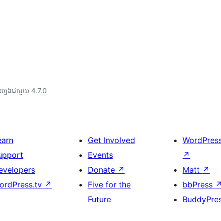
ល្បង​ជាមួយ 4.7.0
earn
Get Involved
WordPres
upport
Events
↗
evelopers
Donate
↗
Matt
↗
ordPress.tv
↗
Five for the
bbPress
Future
BuddyPre