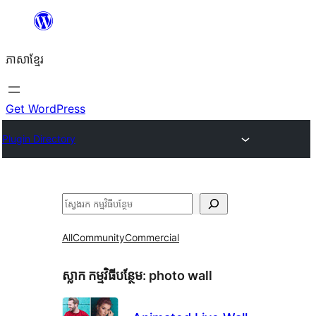
Skip
to
ភាសា​ខ្មែរ
content
Get WordPress
Plugin Directory
ស្វែងរក
All
Community
Commercial
ស្លាក​ កម្មវិធីបន្ថែម:
photo wall