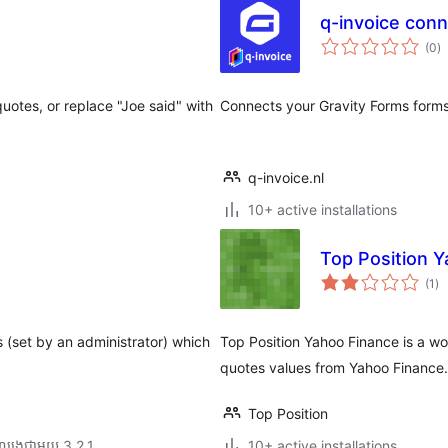
q-invoice conn
កា
(0
)
វា
តម្
សរ
uotes, or replace "Joe said" with
Connects your Gravity Forms forms 
q-invoice.nl
10+ active installations
Top Position 
ការ
(1
)
វា
តម្
សរ
(set by an administrator) which
Top Position Yahoo Finance is a wo
quotes values from Yahoo Finance.
Top Position
ល្បង​ជាមួយ 3.2.1
10+ active installations