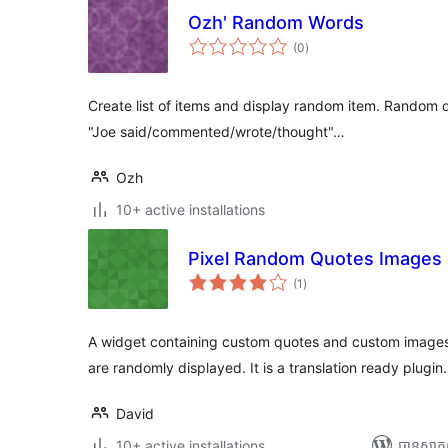
Ozh' Random Words
ការ
(0
)
វាយ
តម្លៃ
សរុប
Create list of items and display random item. Random q
"Joe said/commented/wrote/thought"…
Ozh
10+ active installations
Pixel Random Quotes Images
ការ
(1
)
វាយ
តម្លៃ
សរុប
A widget containing custom quotes and custom images 
are randomly displayed. It is a translation ready plugin.
David
10+ active installations
បាន​សាក