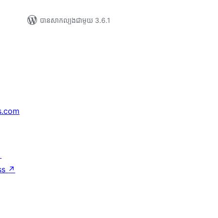
បាន​សាកល្បង​ជាមួយ 3.6.1
s.com
↗
ss
↗