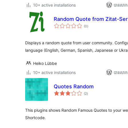
10+ active installations
បាន​សាក
Random Quote from Zitat-Ser
ការ
(0
)
វាយ
តម្លៃ
សរុប
Displays a random quote from user community. Configur
language (English, German, Spanish, Japanese or Ukrai
Heiko Lübbe
10+ active installations
បាន​សាក
Quotes Random
ការ
(2
)
វាយ
តម្លៃ
សរុប
This plugins shows Random Famous Quotes to your web
Shortcode.