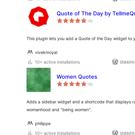
Quote of The Day by TellmeQ
ការ
(1
)
វាយ
តម្លៃ
សរុប
This plugin lets you add a Quote of the Day widget to 
vivekmoyal
10+ active installations
បាន​សាក
Women Quotes
ការ
(1
)
វាយ
តម្លៃ
សរុប
Adds a sidebar widget and a shortcode that displays
womanhood and "being women".
philippe
10+ active installations
បាន​សាក