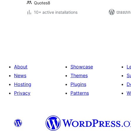
Quotes8
10+ active installations
បាន​សាក
Posts
pagination
About
Showcase
L
News
Themes
S
Hosting
Plugins
D
Privacy
Patterns
W