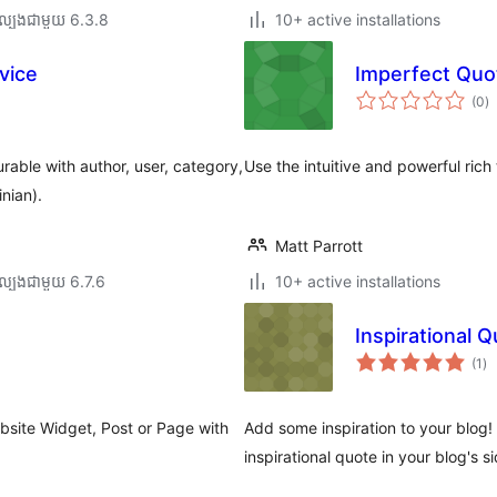
ល្បង​ជាមួយ 6.3.8
10+ active installations
vice
Imperfect Quo
កា
(0
)
វា
តម្
សរ
able with author, user, category,
Use the intuitive and powerful rich
nian).
Matt Parrott
ល្បង​ជាមួយ 6.7.6
10+ active installations
Inspirational 
ការ
(1
)
វា
តម្
សរ
site Widget, Post or Page with
Add some inspiration to your blog!
inspirational quote in your blog's s