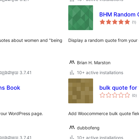
BHM Random 
ការ
(1
)
វា
តម្
សរ
quotes about women and "being
Display a random quote from your c
Brian H. Marston
ល្បង​ជាមួយ 3.7.41
10+ active installations
ns Book
bulk quote fo
កា
(0
)
វា
តម្
សរ
 your WordPress page.
Add Woocommerce bulk quote field
dubbofeng
ល្បង​ជាមួយ 3.7.41
10+ active installations