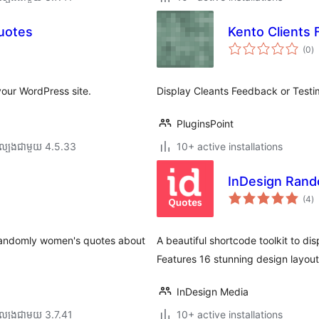
uotes
Kento Clients
កា
(0
)
វា
តម្
សរ
your WordPress site.
Display Cleants Feedback or Testi
PluginsPoint
ល្បង​ជាមួយ 4.5.33
10+ active installations
InDesign Ran
កា
(4
)
វា
តម្
សរ
 randomly women's quotes about
A beautiful shortcode toolkit to d
Features 16 stunning design layou
InDesign Media
ល្បង​ជាមួយ 3.7.41
10+ active installations