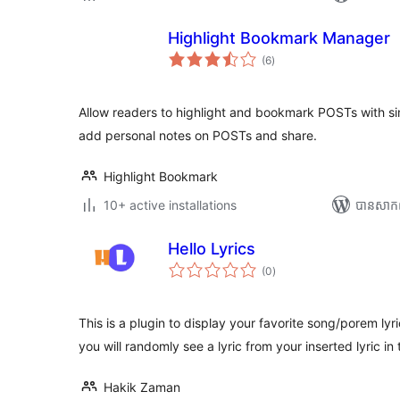
Highlight Bookmark Manager
ការ
(6
)
វាយ
តម្លៃ
សរុប
Allow readers to highlight and bookmark POSTs with sim
add personal notes on POSTs and share.
Highlight Bookmark
10+ active installations
បាន​សាក
Hello Lyrics
ការ
(0
)
វាយ
តម្លៃ
សរុប
This is a plugin to display your favorite song/porem lyr
you will randomly see a lyric from your inserted lyric in 
Hakik Zaman