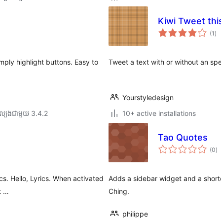
Kiwi Tweet thi
ការ
(1
)
វា
តម្
សរ
ply highlight buttons. Easy to
Tweet a text with or without an sp
Yourstyledesign
ល្បង​ជាមួយ 3.4.2
10+ active installations
Tao Quotes
កា
(0
)
វា
តម្
សរ
ics. Hello, Lyrics. When activated
Adds a sidebar widget and a short
t …
Ching.
philippe