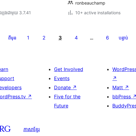
ronbeauchamp
ល្បង​ជាមួយ 3.7.41
10+ active installations
1
2
3
4
6
ពីមុន
…
បន្ទាប់
earn
Get Involved
WordPres
upport
Events
↗
evelopers
Donate
↗
Matt
↗
ordPress.tv
↗
Five for the
bbPress
Future
BuddyPre
ភាសា​ខ្មែរ