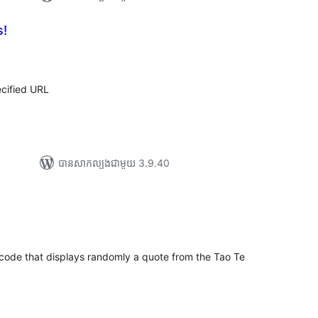
s!
យ
លៃ
ុប
ecified URL
បាន​សាកល្បង​ជាមួយ 3.9.40
រ
យ
លៃ
ុប
code that displays randomly a quote from the Tao Te