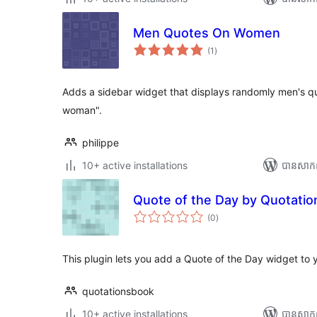
Men Quotes On Women
ការ
(1
)
វាយ
តម្លៃ
សរុប
Adds a sidebar widget that displays randomly men's 
woman".
philippe
10+ active installations
បាន​សាក
Quote of the Day by Quotatio
ការ
(0
)
វាយ
តម្លៃ
សរុប
This plugin lets you add a Quote of the Day widget to
quotationsbook
10+ active installations
បាន​សាក