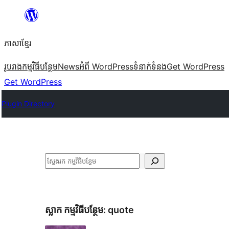
Skip
to
ភាសា​ខ្មែរ
content
រូបរាង
កម្មវិធីបន្ថែម
News
អំពី WordPress
ទំនាក់​ទំនង
Get WordPress
Get WordPress
Plugin Directory
ស្វែងរក
ស្លាក​ កម្មវិធីបន្ថែម:
quote