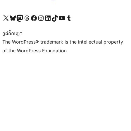
Visit our X (formerly Twitter) account
Visit our Bluesky account
Visit our Mastodon account
Visit our Threads account
Visit our Facebook page
Visit our Instagram account
Visit our LinkedIn account
Visit our TikTok account
Visit our YouTube channel
Visit our Tumblr account
កូដ​គឺកាព្យ។
The WordPress® trademark is the intellectual property
of the WordPress Foundation.