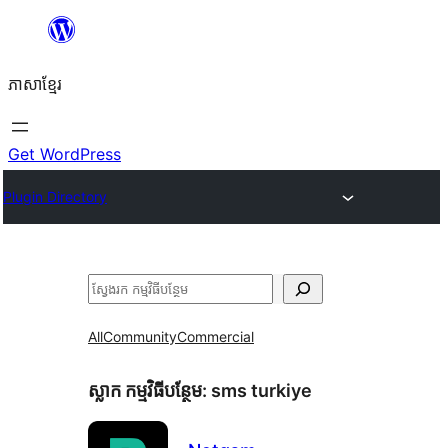
Skip
to
ភាសា​ខ្មែរ
content
Get WordPress
Plugin Directory
ស្វែងរក
All
Community
Commercial
ស្លាក​ កម្មវិធីបន្ថែម:
sms turkiye