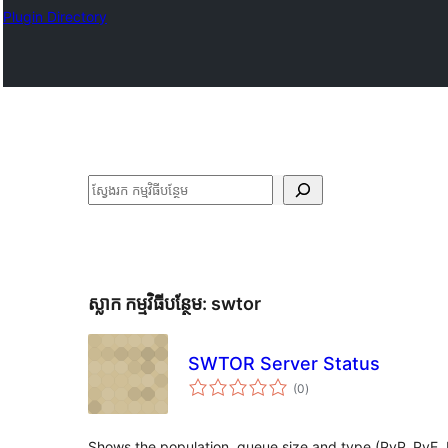
Plugin Directory
ស្វែងរក
ស្លាក​ កម្មវិធីបន្ថែម:
swtor
SWTOR Server Status
ការ
(0
)
វាយ
តម្លៃ
សរុប
Shows the population, queue size and type (PvP, PvE, 