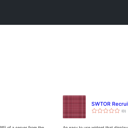
SWTOR Recrui
កា
(0
)
វា
តម្
សរ
RP) of a server from the
An easy to use widget that display