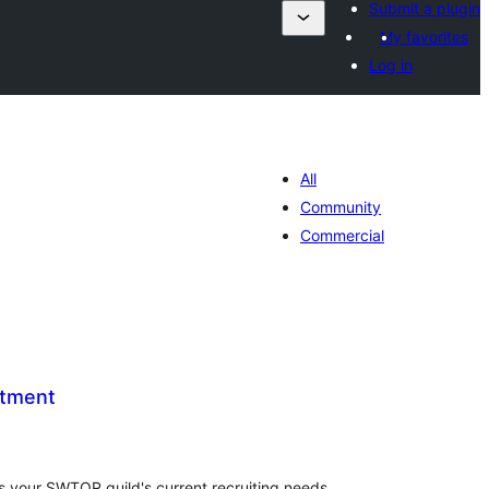
Submit a plugin
My favorites
Log in
All
Community
Commercial
tment
រ
យ
លៃ
ុប
s your SWTOR guild's current recruiting needs.