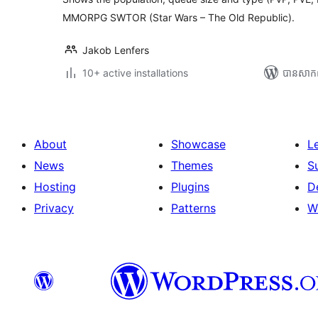
MMORPG SWTOR (Star Wars – The Old Republic).
Jakob Lenfers
10+ active installations
បាន​សាក
About
Showcase
L
News
Themes
S
Hosting
Plugins
D
Privacy
Patterns
W