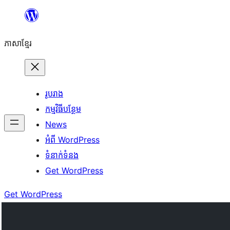
Skip
to
ភាសា​ខ្មែរ
content
រូបរាង
កម្មវិធីបន្ថែម
News
អំពី WordPress
ទំនាក់​ទំនង
Get WordPress
Get WordPress