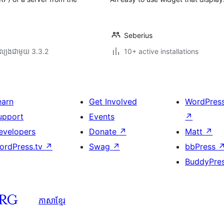
Seberius
ល្បង​ជាមួយ 3.3.2
10+ active installations
earn
Get Involved
WordPres
upport
Events
↗
evelopers
Donate
↗
Matt
↗
ordPress.tv
↗
Swag
↗
bbPress
BuddyPre
ភាសា​ខ្មែរ