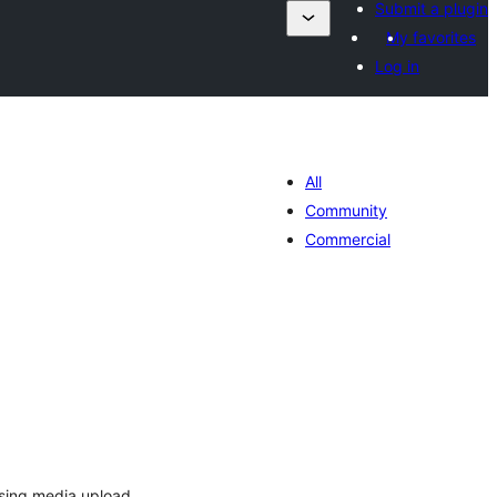
Submit a plugin
My favorites
Log in
All
Community
Commercial
រ
យ
លៃ
ុប
using media upload.