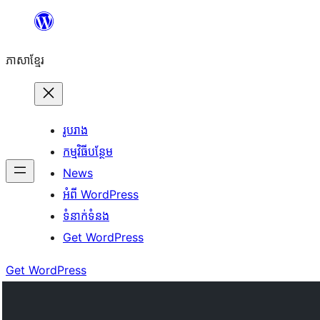
Skip
to
ភាសា​ខ្មែរ
content
រូបរាង
កម្មវិធីបន្ថែម
News
អំពី WordPress
ទំនាក់​ទំនង
Get WordPress
Get WordPress