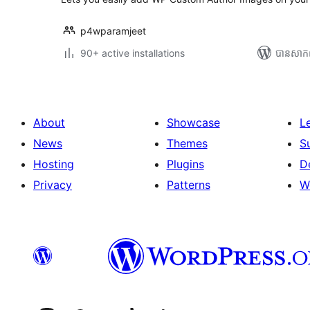
p4wparamjeet
90+ active installations
បាន​សាក
About
Showcase
L
News
Themes
S
Hosting
Plugins
D
Privacy
Patterns
W