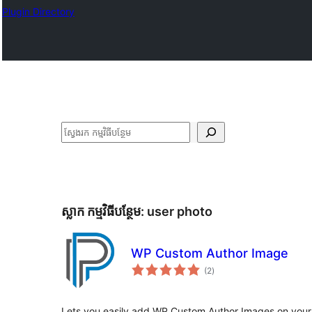
Plugin Directory
ស្វែងរក
ស្លាក​ កម្មវិធីបន្ថែម:
user photo
WP Custom Author Image
ការ
(2
)
វាយ
តម្លៃ
សរុប
Lets you easily add WP Custom Author Images on your 