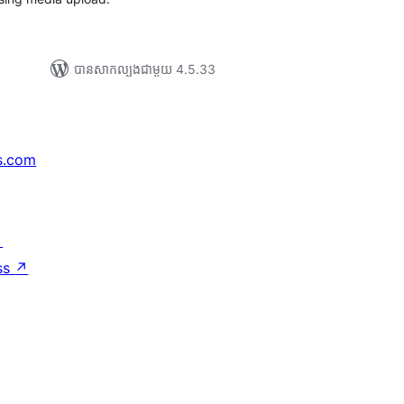
បាន​សាកល្បង​ជាមួយ 4.5.33
s.com
↗
ss
↗