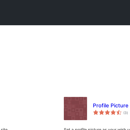
Profile Picture
កា
(3
)
វា
តម្
សរ
site.
Set a profile picture as your wish 