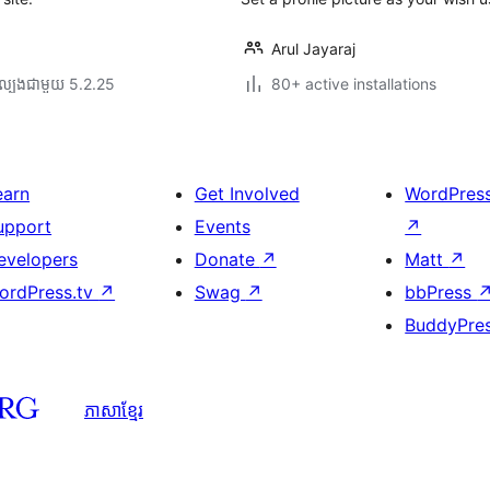
Arul Jayaraj
ល្បង​ជាមួយ 5.2.25
80+ active installations
earn
Get Involved
WordPres
upport
Events
↗
evelopers
Donate
↗
Matt
↗
ordPress.tv
↗
Swag
↗
bbPress
BuddyPre
ភាសា​ខ្មែរ