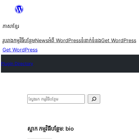
Skip
to
ភាសា​ខ្មែរ
content
រូបរាង
កម្មវិធីបន្ថែម
News
អំពី WordPress
ទំនាក់​ទំនង
Get WordPress
Get WordPress
Plugin Directory
ស្វែងរក
ស្លាក​ កម្មវិធីបន្ថែម:
bio