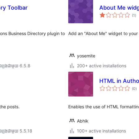
ry Toolbar
About Me wid
ការ
(1
)
វា
តម្
សរ
ons Business Directory plugin to
Add an "About Me" widget to your 
yosemite
ល្បង​ជាមួយ 6.5.8
200+ active installations
HTML in Autho
កា
(0
)
វា
តម្
សរ
the posts.
Enables the use of HTML formatting
Abhik
ល្បង​ជាមួយ 5.5.18
100+ active installations