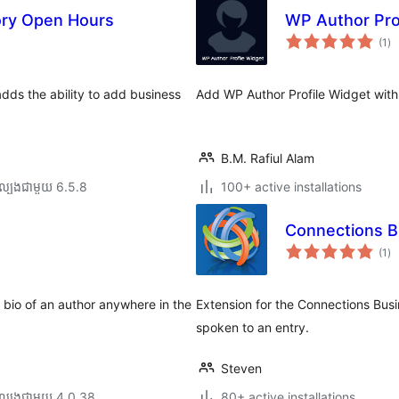
ory Open Hours
WP Author Pro
ការ
(1
)
វា
តម្
សរ
adds the ability to add business
Add WP Author Profile Widget with
B.M. Rafiul Alam
ល្បង​ជាមួយ 6.5.8
100+ active installations
Connections B
ការ
(1
)
វា
តម្
សរ
 bio of an author anywhere in the
Extension for the Connections Busi
spoken to an entry.
Steven
ល្បង​ជាមួយ 4.0.38
80+ active installations