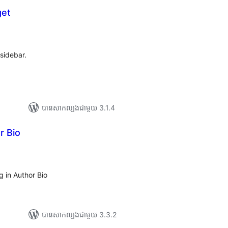
get
យ
លៃ
ុប
sidebar.
បាន​សាកល្បង​ជាមួយ 3.1.4
r Bio
រ
យ
លៃ
ុប
 in Author Bio
បាន​សាកល្បង​ជាមួយ 3.3.2