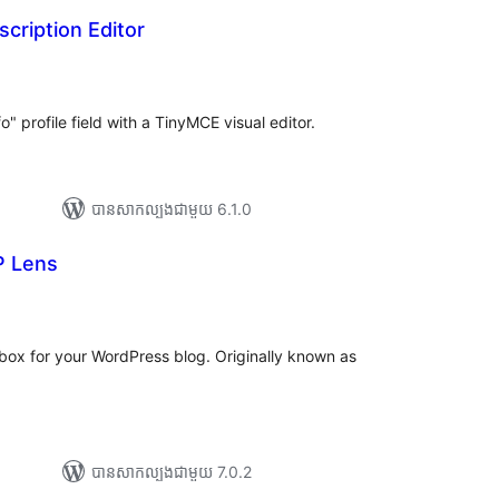
scription Editor
រ
យ
លៃ
ុប
" profile field with a TinyMCE visual editor.
បាន​សាកល្បង​ជាមួយ 6.1.0
P Lens
ារ
ាយ
ម្លៃ
រុប
box for your WordPress blog. Originally known as
បាន​សាកល្បង​ជាមួយ 7.0.2