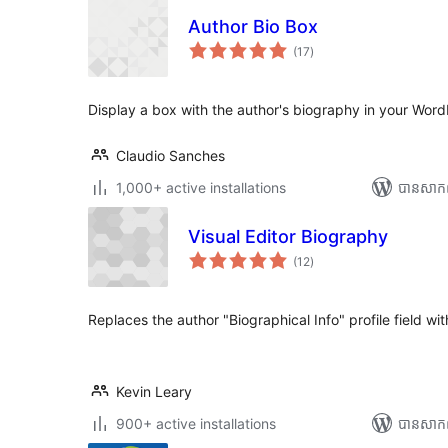
Author Bio Box
ការ
(17
)
វាយ
តម្លៃ
សរុប
Display a box with the author's biography in your Wor
Claudio Sanches
1,000+ active installations
បាន​សាក
Visual Editor Biography
ការ
(12
)
វាយ
តម្លៃ
សរុប
Replaces the author "Biographical Info" profile field wi
Kevin Leary
900+ active installations
បាន​សាក