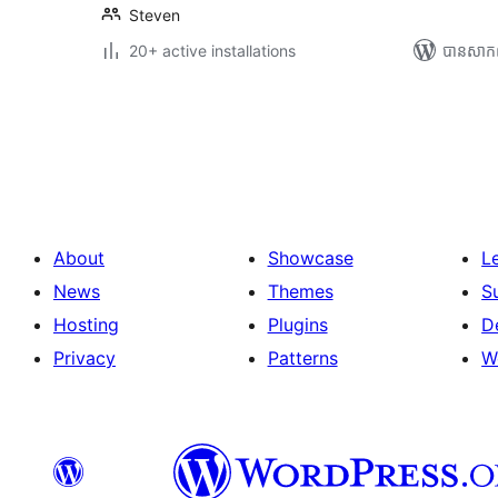
Steven
20+ active installations
បាន​សាក
Posts
pagination
About
Showcase
L
News
Themes
S
Hosting
Plugins
D
Privacy
Patterns
W