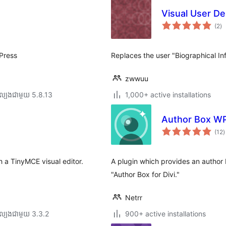
Visual User De
កា
(2
)
វា
តម្
សរ
dPress
Replaces the user "Biographical Info
zwwuu
ល្បង​ជាមួយ 5.8.13
1,000+ active installations
Author Box W
ក
(12
)
វ
ត
ស
th a TinyMCE visual editor.
A plugin which provides an author 
"Author Box for Divi."
Netrr
ល្បង​ជាមួយ 3.3.2
900+ active installations