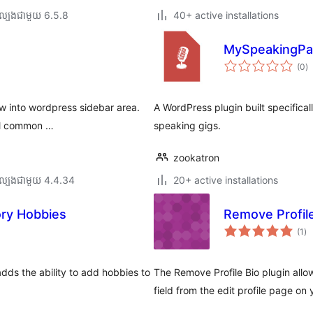
ល្បង​ជាមួយ 6.5.8
40+ active installations
MySpeakingPa
កា
(0
)
វា
តម្
សរ
ow into wordpress sidebar area.
A WordPress plugin built specifical
all common …
speaking gigs.
zookatron
ល្បង​ជាមួយ 4.4.34
20+ active installations
ory Hobbies
Remove Profile
ការ
(1
)
វា
តម្
សរ
dds the ability to add hobbies to
The Remove Profile Bio plugin allo
field from the edit profile page on y