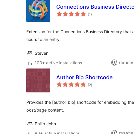
Connections Business Direct
ការ
(1
)
វាយ
តម្លៃ
សរុប
Extension for the Connections Business Directory that 
hours to an entry.
Steven
100+ active installations
បាន​សាក
Author Bio Shortcode
ការ
(2
)
វាយ
តម្លៃ
សរុប
Provides the [author_bio] shortcode for embedding the
post/page content.
Philip John
90+ active installations
បាន​សាក