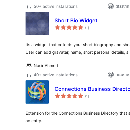
50+ active installations
បាន​សាក
Short Bio Widget
ការ
(1
)
វាយ
តម្លៃ
សរុប
Its a widget that collects your short biography and sh
User can add gravatar, name, short personal details, 
Nasir Ahmed
40+ active installations
បាន​សាក
Connections Business Direct
ការ
(1
)
វាយ
តម្លៃ
សរុប
Extension for the Connections Business Directory that a
an entry.