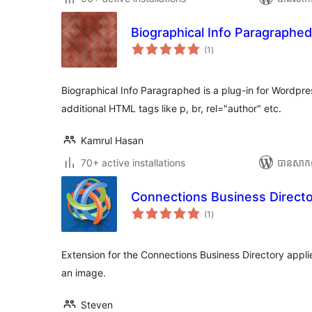
Biographical Info Paragraphed
ការ
(1
)
វាយ
តម្លៃ
សរុប
Biographical Info Paragraphed is a plug-in for Wordpr
additional HTML tags like p, br, rel="author" etc.
Kamrul Hasan
70+ active installations
បាន​សាក
Connections Business Directo
ការ
(1
)
វាយ
តម្លៃ
សរុប
Extension for the Connections Business Directory appl
an image.
Steven