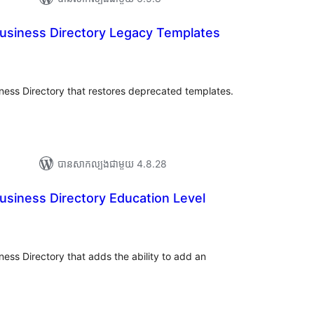
usiness Directory Legacy Templates
រ
យ
លៃ
ុប
ness Directory that restores deprecated templates.
បាន​សាកល្បង​ជាមួយ 4.8.28
usiness Directory Education Level
យ
លៃ
ុប
ness Directory that adds the ability to add an