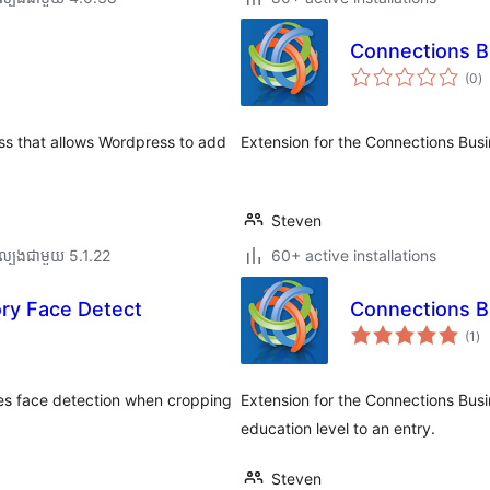
Connections B
កា
(0
)
វា
តម្
សរ
ess that allows Wordpress to add
Extension for the Connections Busi
Steven
ល្បង​ជាមួយ 5.1.22
60+ active installations
ry Face Detect
Connections B
ការ
(1
)
វា
តម្
សរ
ies face detection when cropping
Extension for the Connections Busi
education level to an entry.
Steven