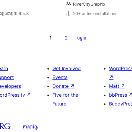
RiverCityGraphix
ល្បង​ជាមួយ 6.5.8
20+ active installations
1
2
បន្ទាប់
earn
Get Involved
WordPres
upport
Events
↗
evelopers
Donate
↗
Matt
↗
ordPress.tv
↗
Five for the
bbPress
Future
BuddyPre
ភាសា​ខ្មែរ