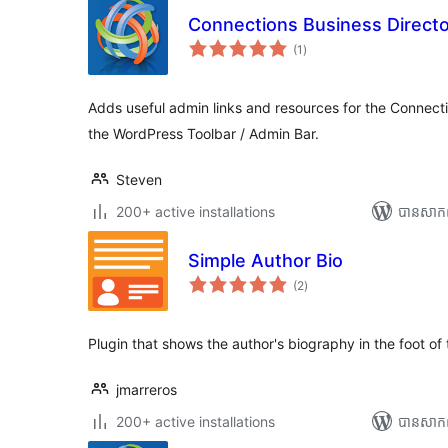
Connections Business Directo
ការ
(1
)
វាយ
តម្លៃ
សរុប
Adds useful admin links and resources for the Connecti
the WordPress Toolbar / Admin Bar.
Steven
200+ active installations
បាន​សាក
Simple Author Bio
ការ
(2
)
វាយ
តម្លៃ
សរុប
Plugin that shows the author's biography in the foot of 
jmarreros
200+ active installations
បាន​សាក