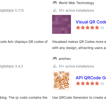
World Web Technology
ល្បង​ជាមួយ 5.7.15
10+ active installations
Visual QR Cod
ការ
(1
)
វា
តម្
សរ
 code Adv displays QR codes of
Visualead makes QR Codes more ef
with any design, attracting users
amirhev
ល្បង​ជាមួយ 3.4.2
10+ active installations
API QRCode G
ការ
(1
)
វា
តម្
សរ
blog. The qr code contains the
Use QRCode Generator to create a