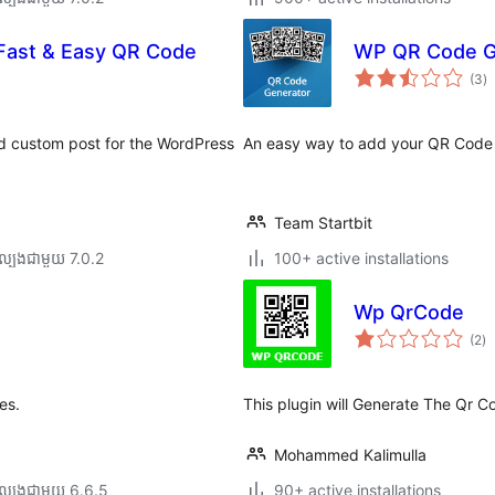
Fast & Easy QR Code
WP QR Code G
កា
(3
)
វា
តម្
សរ
d custom post for the WordPress
An easy way to add your QR Code w
Team Startbit
ល្បង​ជាមួយ 7.0.2
100+ active installations
Wp QrCode
កា
(2
)
វា
តម្
សរ
es.
This plugin will Generate The Qr 
Mohammed Kalimulla
ល្បង​ជាមួយ 6.6.5
90+ active installations