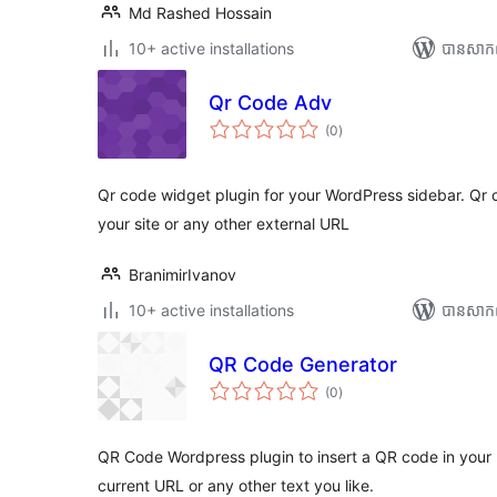
Md Rashed Hossain
10+ active installations
បាន​សាក
Qr Code Adv
ការ
(0
)
វាយ
តម្លៃ
សរុប
Qr code widget plugin for your WordPress sidebar. Qr
your site or any other external URL
BranimirIvanov
10+ active installations
បាន​សាក
QR Code Generator
ការ
(0
)
វាយ
តម្លៃ
សរុប
QR Code Wordpress plugin to insert a QR code in your 
current URL or any other text you like.