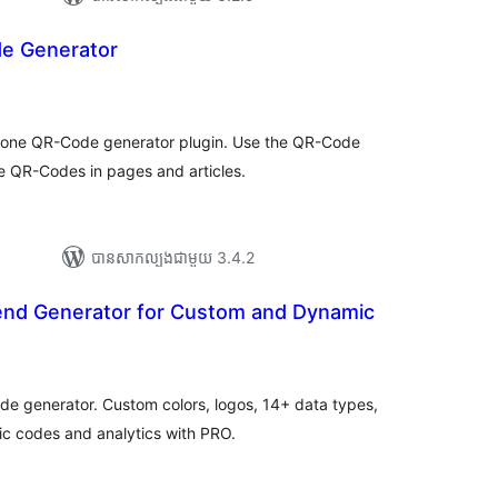
 Generator
យ
លៃ
ុប
 one QR-Code generator plugin. Use the QR-Code
e QR-Codes in pages and articles.
បាន​សាកល្បង​ជាមួយ 3.4.2
end Generator for Custom and Dynamic
រ
យ
លៃ
ុប
ode generator. Custom colors, logos, 14+ data types,
 codes and analytics with PRO.