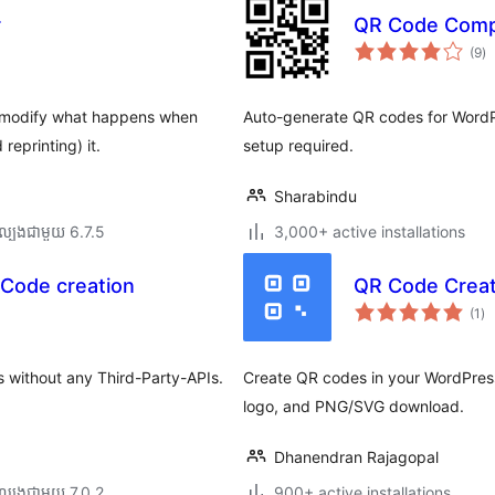
r
QR Code Comp
កា
(9
)
វា
តម្
សរ
 modify what happens when
Auto-generate QR codes for Wor
eprinting) it.
setup required.
Sharabindu
ល្បង​ជាមួយ 6.7.5
3,000+ active installations
-Code creation
QR Code Crea
ការ
(1
)
វា
តម្
សរ
 without any Third-Party-APIs.
Create QR codes in your WordPress
logo, and PNG/SVG download.
Dhanendran Rajagopal
ល្បង​ជាមួយ 7.0.2
900+ active installations