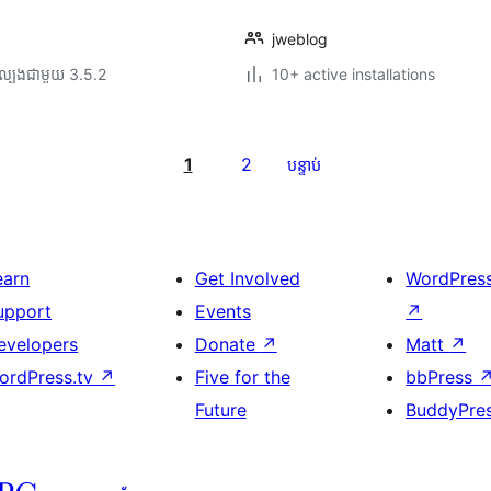
jweblog
ល្បង​ជាមួយ 3.5.2
10+ active installations
1
2
បន្ទាប់
earn
Get Involved
WordPres
upport
Events
↗
evelopers
Donate
↗
Matt
↗
ordPress.tv
↗
Five for the
bbPress
Future
BuddyPre