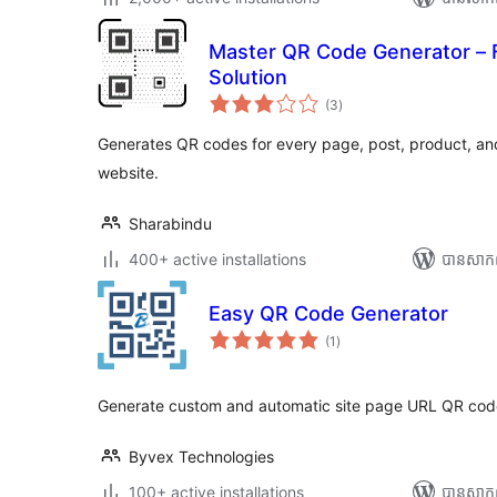
Master QR Code Generator – 
Solution
ការ
(3
)
វាយ
តម្លៃ
សរុប
Generates QR codes for every page, post, product, an
website.
Sharabindu
400+ active installations
បាន​សាក
Easy QR Code Generator
ការ
(1
)
វាយ
តម្លៃ
សរុប
Generate custom and automatic site page URL QR cod
Byvex Technologies
100+ active installations
បាន​សាក