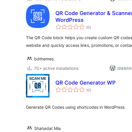
QR Code Generator & Scanner
WordPress
ការ
(0
)
វាយ
តម្លៃ
សរុប
The QR Code block helps you create custom QR codes 
website and quickly access links, promotions, or contac
bdthemes
70+ active installations
បាន​សាក
QR Code Generator WP
ការ
(0
)
វាយ
តម្លៃ
សរុប
Generate QR Codes using shortcodes in WordPress
Shahadat Mia