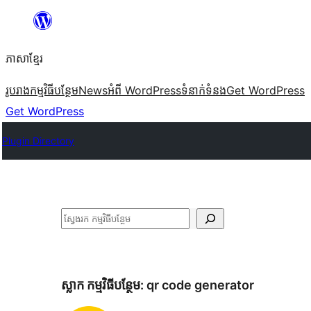
Skip
to
ភាសា​ខ្មែរ
content
រូបរាង
កម្មវិធីបន្ថែម
News
អំពី WordPress
ទំនាក់​ទំនង
Get WordPress
Get WordPress
Plugin Directory
ស្វែងរក
ស្លាក​ កម្មវិធីបន្ថែម:
qr code generator