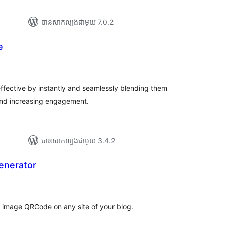
បាន​សាកល្បង​ជាមួយ 7.0.2
e
យ
លៃ
ុប
fective by instantly and seamlessly blending them
 and increasing engagement.
បាន​សាកល្បង​ជាមួយ 3.4.2
enerator
យ
លៃ
ុប
 image QRCode on any site of your blog.