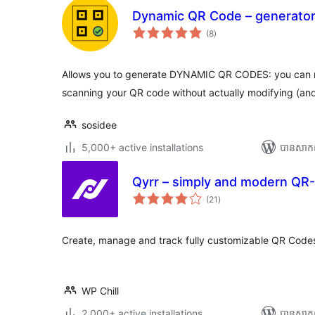
Dynamic QR Code – generato
ការ
(8
)
វាយ
តម្លៃ
សរុប
Allows you to generate DYNAMIC QR CODES: you can
scanning your QR code without actually modifying (and r
sosidee
5,000+ active installations
បាន​សាក
Qyrr – simply and modern QR
ការ
(21
)
វាយ
តម្លៃ
សរុប
Create, manage and track fully customizable QR Codes
WP Chill
2,000+ active installations
បាន​សាក