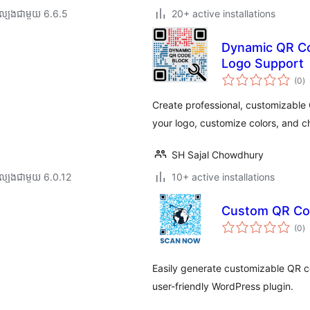
ល្បង​ជាមួយ 6.6.5
20+ active installations
Dynamic QR Co
Logo Support
កា
(0
)
វា
តម្
សរ
Create professional, customizable 
your logo, customize colors, and c
SH Sajal Chowdhury
ល្បង​ជាមួយ 6.0.12
10+ active installations
Custom QR Co
កា
(0
)
វា
តម្
សរ
Easily generate customizable QR co
user-friendly WordPress plugin.