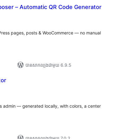
oser – Automatic QR Code Generator
រ
យ
លៃ
ុប
dPress pages, posts & WooCommerce — no manual
បាន​សាកល្បង​ជាមួយ 6.9.5
tor
យ
លៃ
ុប
 admin — generated locally, with colors, a center
បាន​សាកល្បង​ជាមួយ 7.0.2