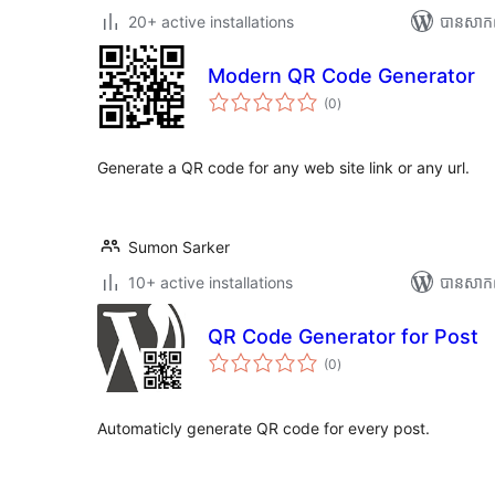
20+ active installations
បាន​សាក
Modern QR Code Generator
ការ
(0
)
វាយ
តម្លៃ
សរុប
Generate a QR code for any web site link or any url.
Sumon Sarker
10+ active installations
បាន​សាក
QR Code Generator for Post
ការ
(0
)
វាយ
តម្លៃ
សរុប
Automaticly generate QR code for every post.