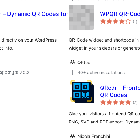
 – Dynamic QR Codes for
WPQR QR-Code
ការ
(1
)
វា
តម្
សរ
directly on your WordPress
QR-Code widget and shortcode in
t info.
widget in your sidebars or generat
QRtool
ល្បង​ជាមួយ 7.0.2
40+ active installations
QRcdr – Front
QR Codes
កា
(2
)
វា
តម្
សរ
Give your visitors a frontend QR c
PNG, SVG and PDF export. Dynamic
Nicola Franchini