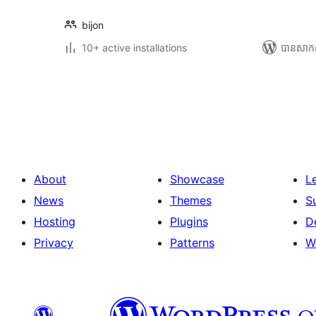
bijon
10+ active installations
បាន​សាក
Posts
pagination
About
Showcase
L
News
Themes
S
Hosting
Plugins
D
Privacy
Patterns
W