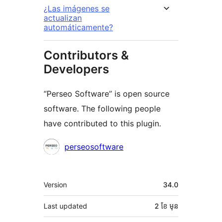
¿Las imágenes se
actualizan
automáticamente?
Contributors &
Developers
“Perseo Software” is open source
software. The following people
have contributed to this plugin.
Contributors
perseosoftware
មេតា
Version
34.0
Last updated
2 ខែ
មុន