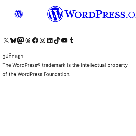
Visit our X (formerly Twitter) account
Visit our Bluesky account
Visit our Mastodon account
Visit our Threads account
Visit our Facebook page
Visit our Instagram account
Visit our LinkedIn account
Visit our TikTok account
Visit our YouTube channel
Visit our Tumblr account
កូដ​គឺកាព្យ។
The WordPress® trademark is the intellectual property
of the WordPress Foundation.