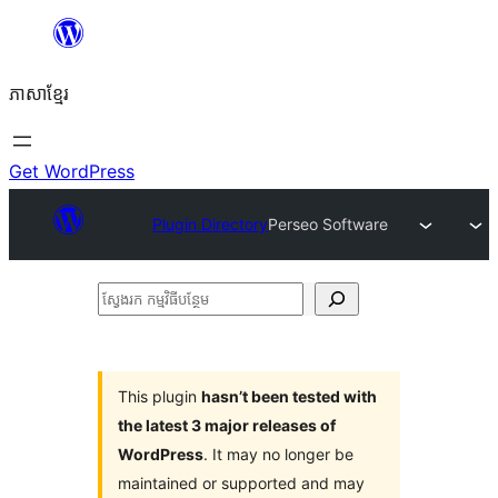
Skip
to
ភាសា​ខ្មែរ
content
Get WordPress
Plugin Directory
Perseo Software
ស្វែងរក
កម្មវិធី
បន្ថែម
This plugin
hasn’t been tested with
the latest 3 major releases of
WordPress
. It may no longer be
maintained or supported and may